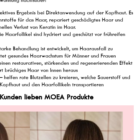
wöhnung nachtsüber:
fektives Ergebnis bei Direktanwendung auf der Kopfhaut. Es
ährstoffe für das Haar, repariert geschädigtes Haar und
nellen Verlust von Keratin im Haar.
ie Haarfollikel sind hydriert und geschützt vor frühreifen
tarke Behandlung ist entwickelt, um Haarausfall zu
etet gesundes Haarwachstum für Männer und Frauen
einen restaurativen, stärkenden und regenerierenden Effekt
rt brüchiges Haar von Innen heraus
– helfen rote Blutzellen zu kreieren, welche Sauerstoff und
Kopfhaut und den Haarfollikeln transportieren
 Kunden lieben MOEA Produkte