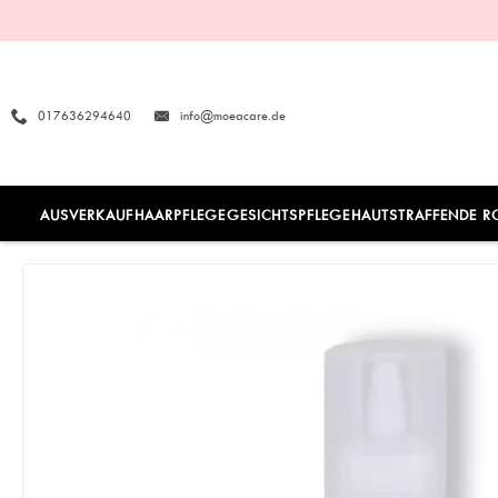
017636294640
info@moeacare.de
AUSVERKAUF
HAARPFLEGE
GESICHTSPFLEGE
HAUTSTRAFFENDE R