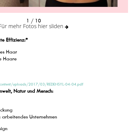
1
/ 10
Für mehr Fotos hier sliden
te Effizienz:*
res Haar
ue Haare
/wp-content/uploads/2017/03/REDENSYL-04-04.pdf
welt, Natur und Mensch:
ackung
ig arbeitendes Unternehmen
sign