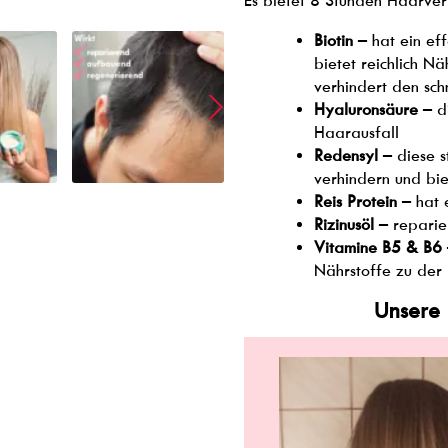
E
s bietet 8 Stunden
Haarver
Biotin
– hat ein ef
bietet reichlich N
verhindert den sch
Hyaluronsäure
– d
Haarausfall
Redensyl
– diese s
verhindern und bi
Reis Protein
– hat 
Rizinusöl
– reparie
Vitamine B5 & B6
Nährstoffe zu der 
Unsere