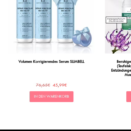
Volumen Korrigierendes Serum SLIMBELL
Beruhig
(Teufelsk
Entzündunge
Mus
76,65€
45,99€
IN DEN WARENKORB