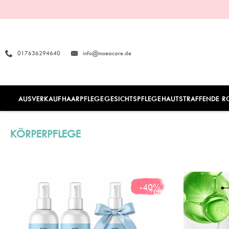
017636294640
info@moeacare.de
AUSVERKAUF
HAARPFLEGE
GESICHTSPFLEGE
HAUTSTRAFFENDE R
KÖRPERPFLEGE
-40%