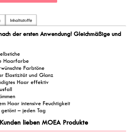
g
Inhaltsstoffe
s nach der ersten Anwendung! Gleichmäßige und
elbstiche
die Haarfarbe
erwünschte Farbtöne
r Elastizität und Glanz
digtes Haar effektiv
sfall
 Kämmen
m Haar intensive Feuchtigkeit
 getönt – jeden Tag
 Kunden lieben MOEA Produkte