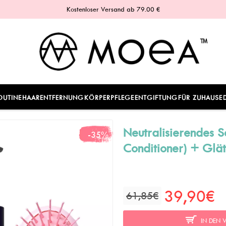
Kostenloser Versand ab 79.00 €
OUTINE
HAARENTFERNUNG
KÖRPERPFLEGE
ENTGIFTUNG
FÜR ZUHAUSE
Neutralisierendes 
-35%
Conditioner) + Glä
39,90€
61,85€
IN DEN