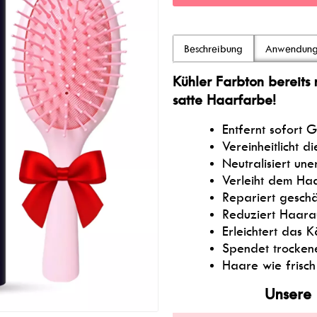
Beschreibung
Anwendun
Kühler Farbton bereit
satte Haarfarbe!
Entfernt sofort G
Vereinheitlicht 
Neutralisiert un
Verleiht dem Haa
Repariert geschä
Reduziert Haarau
Erleichtert das
Spendet trockene
Haare wie frisch
Unsere