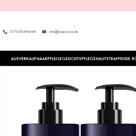
017636294640
info@moeacare.de
AUSVERKAUF
HAARPFLEGE
GESICHTSPFLEGE
HAUTSTRAFFENDE R