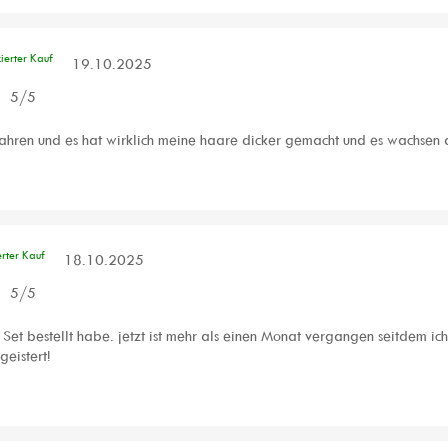
zierter Kauf
19.10.2025
5
/
5
Jahren und es hat wirklich meine haare dicker gemacht und es wachsen 
erter Kauf
18.10.2025
5
/
5
es Set bestellt habe. jetzt ist mehr als einen Monat vergangen seitdem 
geistert!