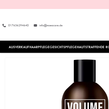
017636294640
info@moeacare.de
AUSVERKAUF
HAARPFLEGE
GESICHTSPFLEGE
HAUTSTRAFFENDE R