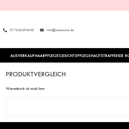
017636294640
info@moeacare.de
AUSVERKAUF
HAARPFLEGE
GESICHTSPFLEGE
HAUTSTRAFFENDE R
PRODUKTVERGLEICH
Warenkorb ist noch leer