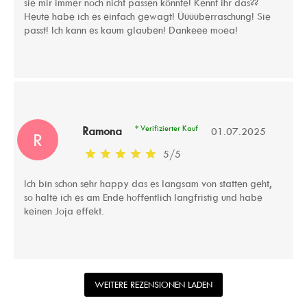
sie mir immer noch nicht passen könnte! Kennt ihr das??
Heute habe ich es einfach gewagt! Üüüüberraschung! Sie
passt! Ich kann es kaum glauben! Dankeee moea!
* Verifizierter Kauf
Ramona
01.07.2025
R
5
/
5
Ich bin schon sehr happy das es langsam von statten geht,
so halte ich es am Ende hoffentlich langfristig und habe
keinen Joja effekt.
WEITERE REZENSIONEN LADEN