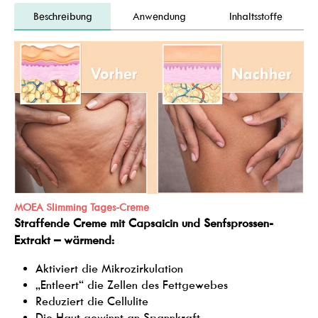
Beschreibung
Anwendung
Inhaltsstoffe
MOEA Slimming Tages-Creme
Straffende Creme mit Capsaicin und Senfsprossen-
Extrakt – wärmend:
Aktiviert die Mikrozirkulation
„Entleert“ die Zellen des Fettgewebes
Reduziert die Cellulite
Die Haut gewinnt an Spannkraft